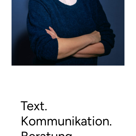
Text.
Kom­mu­ni­ka­tion.
B­era­tung.